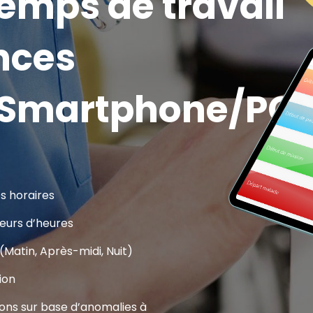
temps de travail
nces
/Smartphone/PC
l
s horaires
eurs d’heures
(Matin, Après-midi, Nuit)
ion
ions sur base d’anomalies à