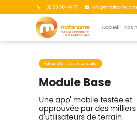
+32 69 68 46 70
info@mobinome.co
Accueil
Nos 
Retour à la liste des ​​​​produits
Module Base
Une app' mobile testée et
approuvée par des milliers
d'utilisateurs de terrain