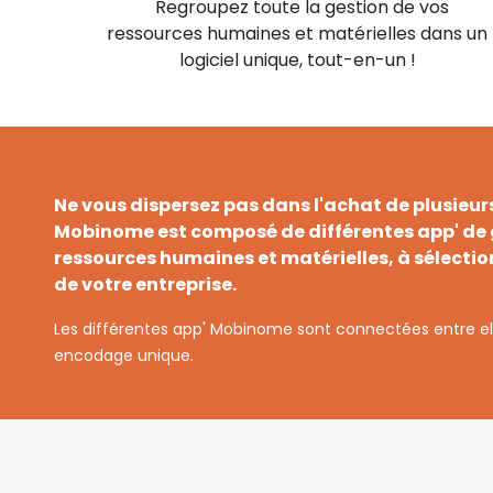
Regroupez toute la gestion de vos
ressources humaines et matérielles dans un
logiciel unique, tout-en-un !
Ne vous dispersez pas dans l'achat de plusie
Mobinome
est composé de différentes app' de
ressources humaines
et matérielles, à sélect
de votre entreprise.
Les différentes app' Mobinome sont connectées entre e
encodage unique.